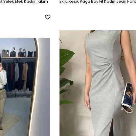
vit Yelek Etek Kadın Takım
Ekru Kesik Paça Boy Fit Kadın Jean Pan