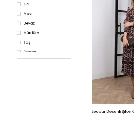
Gri
Mavi
Beyaz
Mürdüm
Taş
Pembe
Lacivert
Kahverengi
Leopar Desenli Şifon 