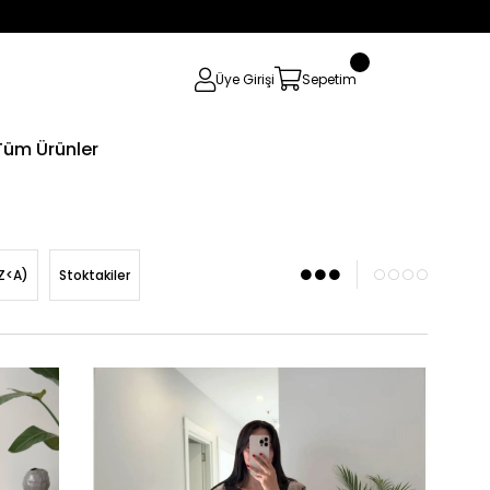
0
Üye Girişi
Sepetim
Tüm Ürünler
Z<A)
Stoktakiler