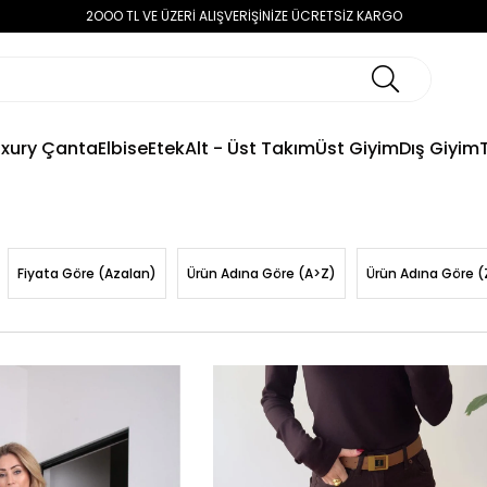
2OOO TL VE ÜZERİ ALIŞVERİŞİNİZE ÜCRETSİZ KARGO
uxury Çanta
Elbise
Etek
Alt - Üst Takım
Üst Giyim
Dış Giyim
Fiyata Göre (Azalan)
Ürün Adına Göre (A>Z)
Ürün Adına Göre (